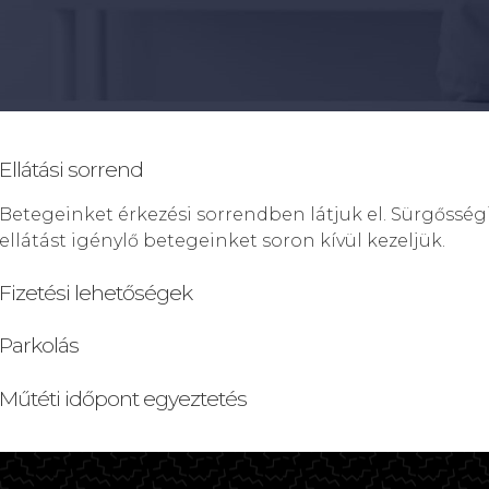
Ellátási sorrend
Betegeinket érkezési sorrendben látjuk el. Sürgősség
ellátást igénylő betegeinket soron kívül kezeljük.
Fizetési lehetőségek
Parkolás
Műtéti időpont egyeztetés