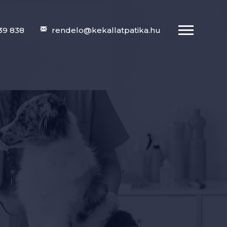
39 838
rendelo@kekallatpatika.hu